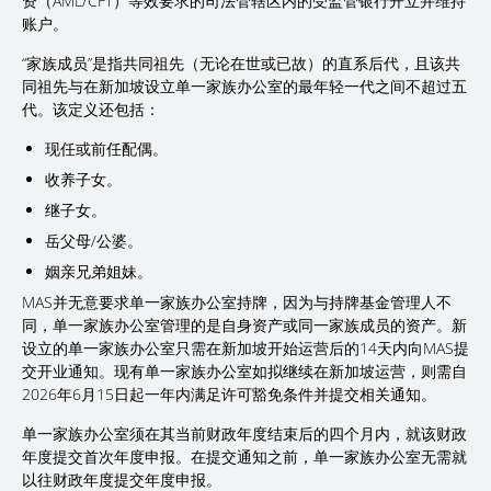
资（AML/CFT）等效要求的司法管辖区内的受监管银行开立并维持
账户。
“家族成员”是指共同祖先（无论在世或已故）的直系后代，且该共
同祖先与在新加坡设立单一家族办公室的最年轻一代之间不超过五
代。该定义还包括：
现任或前任配偶。
收养子女。
继子女。
岳父母/公婆。
姻亲兄弟姐妹。
MAS并无意要求单一家族办公室持牌，因为与持牌基金管理人不
同，单一家族办公室管理的是自身资产或同一家族成员的资产。新
设立的单一家族办公室只需在新加坡开始运营后的14天内向MAS提
交开业通知。现有单一家族办公室如拟继续在新加坡运营，则需自
2026年6月15日起一年内满足许可豁免条件并提交相关通知。
单一家族办公室须在其当前财政年度结束后的四个月内，就该财政
年度提交首次年度申报。在提交通知之前，单一家族办公室无需就
以往财政年度提交年度申报。