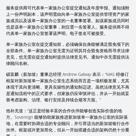
服务提供商可代表单一家族办公室提交通知及年度申报。通知须附
上一份声明副本，该声明需由向单一家族办公室提供管理资产的家
族成员以及该单一家族办公室的一名董事签署。如该家族成员同时
也是该单一家族办公室董事，则仅需一名签署人。服务提供商不得
代表单一家族办公室签署该声明。电子签名可被接受。
单一家族办公室在提交通知前，必须确保自身能够满足豁免项下的
全部条件。单一家族办公室无需为证明其符合豁免资格而寻求法律
意见，也无需在提交通知时提供法律意见书。通知中亦无需提供法
律顾问名称。
硕富麟（新加坡）董事总经理 Andrew Galway 表示：“MAS 经修订
框架对新加坡单一家族办公室生态系统而言是一项积极发展，尤其
体现于其向更清晰、更具实操性的通知制迈进。虽然法律意见不再
是通知流程中的正式要求，但家族仍应审慎评估，并从一开始就妥
善考虑架构、治理、银行安排及持续合规等方面。”
他补充道：“这正是经验丰富的合作伙伴能够创造实际价值的地
方。Sovereign 能够协助家族推进新加坡单一家族办公室的实际落
地，在需要时协调合适的专业顾问，并引荐适当的新加坡银行合作
伙伴。框架或许更加简化，但从一开始搭建合适的架构仍然十分重