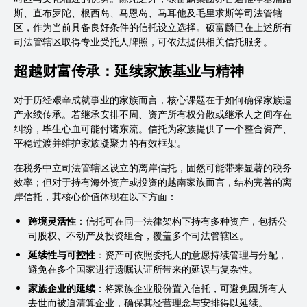
斯、直布罗陀、根西岛、马恩岛、马耳他及毛里求斯等司法管辖
区，作为当前具备良好条件的信托设立选择。硕富麟已在上述所有
司法管辖区取得专业受托人牌照，可依法提供相关信托服务。
超越财富传承：延续家族基业与精神
对于历经艰辛成就事业的家族而言，核心课题在于如何确保家族遗
产永续传承。若继承安排不周、资产所有权分散或继承人之间存在
纠纷，毕生心血可能付诸东流。信托为家族提供了一个整合资产、
平稳过渡并维护家族凝聚力的有效框架。
在税务中立司法管辖区设立的离岸信托，固然可能带来显著的税务
效率；但对于持有海外资产或投资的越南家族而言，结构完善的离
岸信托，其核心价值体现在以下方面：
跨境灵活性
：信托可在同一法律架构下持有多种资产，包括公
司股权、不动产及投资组合，覆盖多个司法管辖区。
延续性与可控性
：资产可依照委托人的意愿持续管理与分配，
避免在多个国家进行遗嘱认证所带来的延误与复杂性。
家族企业的延续
：将家族企业股份置入信托，可避免因所有人
去世而被迫清算企业，确保其经营理念与安排得以延续。