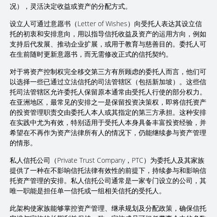
况），灵活决定收益或资产的分配方式。
设立人可通过意愿书（Letter of Wishes）向受托人表达其设立信
托的初衷和安排意向，用以指导信托收益及资产的运用方向，例如
支持后代发展、推动企业扩展，或用于教育与慈善目的。委托人可
在生前随时更新意愿书，而无需修改正式的信托契约。
对于将资产控制权完全移交第三方有所顾虑的委托人而言，他们可
以选择一些已通过立法信托的司法管辖区（包括新加坡）。这些信
托司法管辖区允许委托人保留原本通常由受托人行使的部分权力。
在亚洲地区，最常见的安排之一是保留投资决策权，即将信托资产
的投资管理职责交由委托人本人或其指定的第三方承担。这种安排
在实践中尤为有效，特别适用于受托人本身具备丰富投资经验，并
希望在不再作为资产法律所有人的情况下，仍能继续参与资产管理
的情形。
私人信托公司（Private Trust Company，PTC）为委托人及其家族
提供了一种在不影响信托法律有效性的前提下，持续参与和影响信
托资产管理的安排。私人信托公司通常是一家专门设立的公司，其
唯一职能是担任单一信托或一组相关信托的受托人。
此架构使家族能够掌控资产管理、继承规划及分配政策，确保信托