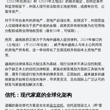
《2023年住房法》和《2024年土地法》的相关规定，在特定条件
和监管框架下，外国人现可依法取得土地使用权，或拥有住宅、公
寓等资产。
对于不符合条件的房地产，房地产必须出售。此情况下，外国受益
人仅能继承相当于房产价值的金额，或将其所有权转换为住宅用地
分配权或商业用地租赁权（最长50年，可续期）。
然而，越南政府正致力于为海外越南人提供便利。2024年修订的
《土地法》（于2025年生效），赋予海外越南人与本土公民同等
的房地产所有权。这一举动简化了交易流程并鼓励本土房地产投
资。
越南的法律体系以大陆法系为基础，现行法律并不承认信托制度。
由于缺乏本土的信托法律框架，家族在财富规划方面的工具较为有
限，通常只能进行较为简单的继承安排。正因如此，越来越多的越
南家族开始将目光投向海外，寻求更灵活、且在国际上广泛认可的
财富与家族规划解决方案。
信托：现代家庭的全球化架构
遗嘱的最佳替代方案是在生前
设立信托
。信托是指设立人（即“委