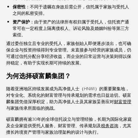
保密性
：不同于遗嘱在身故后需公开，信托属于家族与受托人
之间的私密安排。
资产保护
：由于资产的法律所有权归属于受托人，信托资产通
常可在一定程度上隔离债权人、诉讼风险及婚姻纠纷等第三方
索偿。
通过委任独立且专业的受托人，家族创始人即便逐步淡出，也可确
保企业与投资持续得到专业管理。未直接参与经营的家族成员，仍
可通过信托分配分享经济收益，而企业的日常运营与决策则得以保
持稳定，有助于实现长期可持续的发展。
为何选择硕富麟集团？
随着亚洲地区持续发展成为高净值人士（HNWI）的重要聚集地，
对专业化、系统化的财富管理与传承规划的需求也日益迫切。硕富
麟集团凭借深厚积淀，助力高净值人士及其家族妥善应对
财富管理
与家族传承所面临的挑战。
硕富麟拥有逾30年的全球信托设立与管理经验，长期为国际化家庭
及企业家提供受托人服务、财富管理、传承规划及
税务咨询
，尤其
擅长跨境资产管理与家族治理架构的设计与执行。