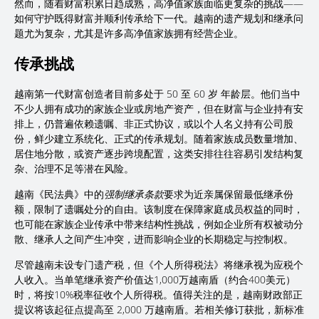
然而，随着财富积累日趋成熟，高净值家族面临更复杂的挑战——
如何守护既得财富并顺利传承给下一代。越南的遗产规划和继承问
题尤为复杂，尤其是许多高净值家族拥有经营企业。
传承挑战
越南第一代财富创造者目前多处于 50 至 60 岁 年龄层。他们当中
不少人拥有成功的家族企业或房地产资产，但在财富与企业持有安
排上，仍普遍依赖遗嘱、非正式协议，或以个人名义持有公司股
份，鲜少建立系统化、正式的传承规划。随着家族成员数量增加、
居住地分散，或资产逐步跨境配置，这类安排往往容易引发结构复
杂、治理不足等潜在风险。
越南《民法典》中的
强制继承条款
要求为近亲属保留最低继承份
额，限制了遗嘱处分的自由。该制度在保障家庭成员权益的同时，
也可能在家族企业传承中带来结构性挑战，例如企业所有权被动分
散、继承人之间产生冲突，进而影响企业的长期稳定与控制权。
尽管越南未设专门遗产税，但《个人所得税法》将继承视为应税个
人收入。当单笔继承资产价值达1,000万越南盾（约合400美元）
时，将按10%税率征收个人所得税。值得关注的是，越南财政部正
提议将该起征点提高至 2,000 万越南盾。若相关修订获批，新标准