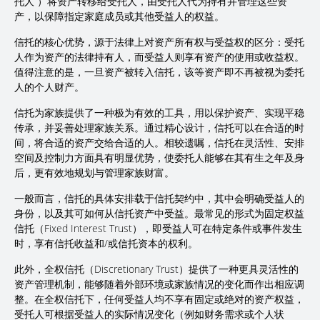
托人”）将资产转移给受托人，由受托人代为持有并管理这些资
产，以保障指定家庭成员或其他受益人的权益。
信托的核心优势，源于法律上对资产所有权与受益权的区分：受托
人作为资产的法律持有人，而受益人则享有资产的使用或收益权。
值得注意的是，一旦资产被转入信托，该等资产即不再被视为委托
人的个人财产。
信托为家族提供了一种极为有效的工具，用以保护资产、实现平稳
传承，并妥善处理家族关系。通过精心设计，信托可以在合适的时
间，将合适的资产交给合适的人。相较遗嘱，信托在灵活性、安排
空间及控制力方面具有明显优势，使委托人能够在其有生之年及身
后，更有效地规划与管理家族财富。
一般而言，信托的具体安排载于信托契约中，其中会明确受益人的
身份，以及其可如何从信托资产中受益。最常见的形式为固定权益
信托（Fixed Interest Trust），即受益人可在特定条件或事件发生
时，享有信托收益和/或信托资本的权利。
此外，全权信托（Discretionary Trust）提供了一种更具灵活性的
资产管理机制，能够随着外部环境或家族情况的变化而作出相应调
整。在全权信托下，任何受益人均不享有固定或绝对的资产权益，
受托人可根据受益人的实际情况变化（例如财务需求或个人状