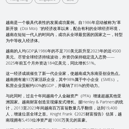
越南是一个极具代表性的发展成功案例。自1986年启动被称为“革
新开放（Doi Moi）”的经济改革以来，配合有利的全球经济环境，
越南在短短一代人的时间内，成功从全球最贫困的国家之一，转型
为中等收入经济体。
越南的人均GDP从1986年的不足700美元跃升至2023年的近4500
美元。尽管全球经济持续波动，外资仍保持稳定流入态势——
2025年前五个月外资达184亿美元，同比增长51%。
这一经济成就催生了新一代企业家，使越南成为东南亚创业热点。
越南拥有逾93万家活跃企业，其中98%属于中小企业（SMEs）。
私营企业贡献约60%的GDP，并吸纳了85%的劳动力。
与此同时，过去十年间越南个人金融资产（PFA）增速超越其他亚
洲国家。越南财富创造呈现爆发式增长。据Henley & Partners的统
计，2013至2023年间越南百万富翁数量几乎翻倍，达到19,400
人，增速位居全球之首。Knight Frank《2025财富报告》估算，越
南现拥有5,459位净资产超1000万美元的富豪。