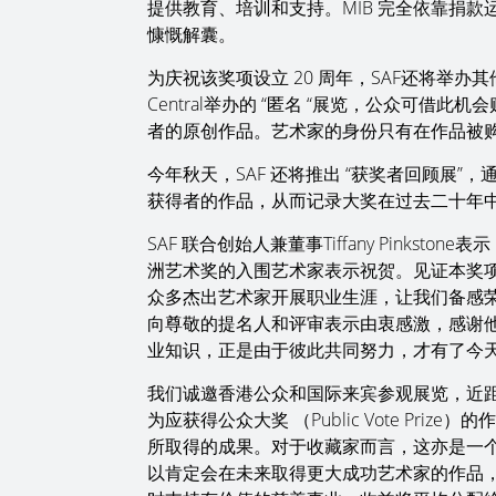
提供教育、培训和支持。MIB 完全依靠捐
慷慨解囊。
为庆祝该奖项设立 20 周年，SAF还将举办其他活
Central举办的 “匿名 “展览，公众可借此
者的原创作品。艺术家的身份只有在作品被
今年秋天，SAF 还将推出 “获奖者回顾展
获得者的作品，从而记录大奖在过去二十年
SAF 联合创始人兼董事Tiffany Pinkstone
洲艺术奖的入围艺术家表示祝贺。见证本奖
众多杰出艺术家开展职业生涯，让我们备感
向尊敬的提名人和评审表示由衷感激，感谢
业知识，正是由于彼此共同努力，才有了今
我们诚邀香港公众和国际来宾参观展览，近
为应获得公众大奖 （Public Vote Pr
所取得的成果。对于收藏家而言，这亦是一
以肯定会在未来取得更大成功艺术家的作品