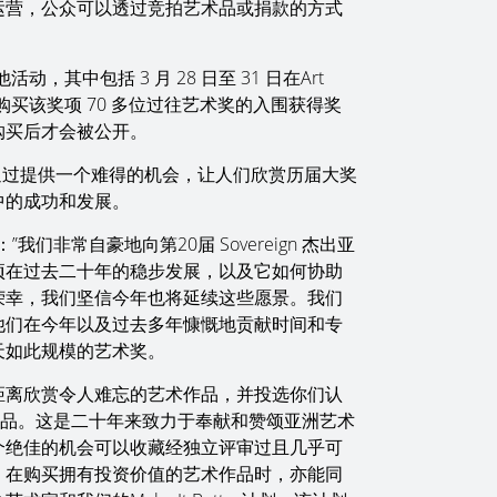
款运营，公众可以透过竞拍艺术品或捐款的方式
动，其中包括 3 月 28 日至 31 日在Art
机会购买该奖项 70 多位过往艺术奖的入围获得奖
购买后才会被公开。
”，通过提供一个难得的机会，让人们欣赏历届大奖
中的成功和发展。
表示：”我们非常自豪地向第20届 Sovereign 杰出亚
项在过去二十年的稳步发展，以及它如何协助
荣幸，我们坚信今年也将延续这些愿景。我们
他们在今年以及过去多年慷慨地贡献时间和专
天如此规模的艺术奖。
距离欣赏令人难忘的艺术作品，并投选你们认
ize）的作品。这是二十年来致力于奉献和赞颂亚洲艺术
个绝佳的机会可以收藏经独立评审过且几乎可
，在购买拥有投资价值的艺术作品时，亦能同