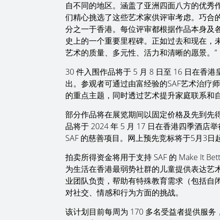
自不同的地区。涵盖了亚洲四面八方的优秀
们精心挑选了这些艺术家供评审考虑。巧合
分之一于香港。每位评审都根据作品本身及
史上的一个重要里程碑。正如过去和现在，
艺术的质量、多元性、活力和清晰的愿景。”
30 件入围作品将于 5 月 8 日至 16 日在香港
出。参观者可通过由富经验的SAF艺术治疗
的重点主题，同时透过艺术提升家庭联系和
部分作品将在展览期间以固定价格及先到先得
品将于 2024 年 5 月 17 日在香港四
SAF 的慈善项目。网上预先竞标将于5月3日
拍卖所得资金将用于支持 SAF 的 Make It B
为生活在香港最弱势社群的儿童提供表达艺
业团队负责，帮助有特殊教育需求（包括自
对社交、情感和行为方面的挑战。
该计划目前每周为 170 多名受益者提供服