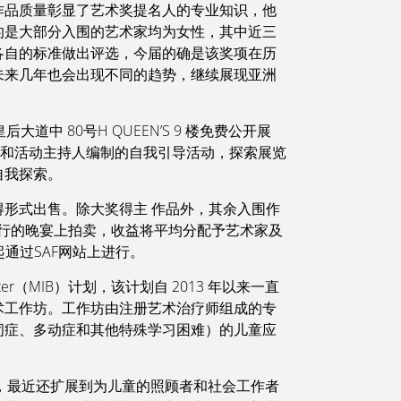
作品质量彰显了艺术奖提名人的专业知识，他
的是大部分入围的艺术家均为女性，其中近三
各自的标准做出评选，今届的确是该奖项在历
未来几年也会出现不同的趋势，继续展现亚洲
皇后大道中 80号H QUEEN’S 9 楼免费公开展
师和活动主持人编制的自我引导活动，探索展览
自我探索。
形式出售。除大奖得主 作品外，其余入围作
季酒店举行的晚宴上拍卖，收益将平均分配予艺术家及
起通过SAF网站上进行。
etter（MIB）计划，该计划自 2013 年以来一直
术工作坊。工作坊由注册艺术治疗师组成的专
闭症、多动症和其他特殊学习困难）的儿童应
务，最近还扩展到为儿童的照顾者和社会工作者