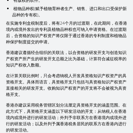
有版权的软件。
植物品种权(赋予植物育种者生产、销售、进口和出口受保护新
品种的专有权)。
在实施专利盒税制度后，将有24个月的过渡期，在此期间，在香港
境内或境外发出的专利及植物品种权也可纳入申请资格。在过渡期
后，合资格的知识产权资产将仅限于通过香港的专利制度和植物品
种保护制度提交的申请。
香港建议遵循经合组织的关联法，以合资格的研发开支与创造知识
产权资产所产生的研发开支总额之比为基础，计算符合减征税率的
知识产权收入数额。
在计算关联比例时，只会考虑纳税人开发具资格知识产权资产的具
资格开支。具体而语言，具资格开支只包括与具资格知识产权资产
直接相关的研发开支。收购知识产权资产的开支将不会被视为具资
格开支。
香港亦建议采用税务管辖区划分法厘定具资格开支的涵盖范围。在
此方式下，具资格开支涵盖以下研发活动的开支：从纳税人在香港
境内或境外进行的研发活动；外判予非联系方在香港境内或境外进
行的研发活动；以及外判予属香港税务居民的联系方在香港内进行
的研发活动。