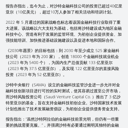
报告亦指出，迄今为止，对沙特金融科技公司的投资已超过40亿里
亚尔（10亿美元），超过10万人参加了相关活动和培训计划。
2022 年 5 月通过的国家战略也标志着该国金融科技行业取得了重
大进展。该战略以六大支柱为基础，包括将沙特建设成为地区金融
科技中心、营造有利于发展的监管环境、为初创企业提供资金、加
强技能培训、加快推进基础设施建设以及促进本地和国际合作。
《2030年愿景》的目标包括：到 2030 年至少成立 525 家金融科
技公司（2023 年为 200 家），创造 18000 个金融科技就业机会
（2023 年为 5400 个），为国内生产总值贡献 133 亿里亚尔
（2023 年为 37.5 亿里亚尔），及实现 122 亿里亚尔的直接风险
投资（2023 年为 52 亿里亚尔）。
沙特中央银行（SAMA）设立的金融科技监管沙盒进一步允许对金
融科技创新項目进行可控的实时测试，使其容易过渡至公开市场，
而沙特风险投资公司（Saudi Venture Capital Co. ）推出了 3 亿沙
特里亚尔的基金，旨在支持金融科技初创企业。沙特国家技术发展
计划也推出了技术发展融资倡议，为初创企业提供债务资金支持。
报告指出：”虽然沙特阿拉伯的金融科技前景光明，但仍有一些重
要的挑战需要克服。”，并强调沙特有必要通过阐明其独特的金融